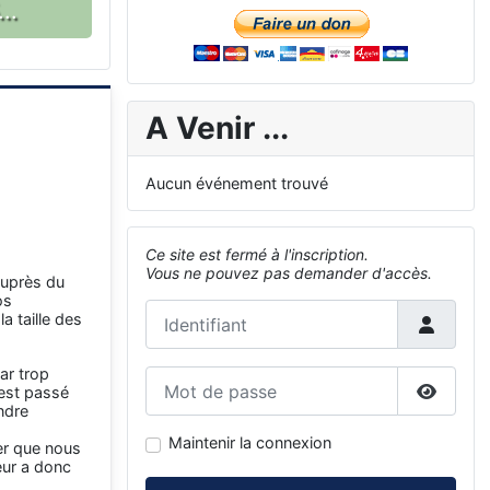
..
A Venir ...
Aucun événement trouvé
Ce site est fermé à l'inscription.
Vous ne pouvez pas demander d'accès.
auprès du
os
Identifiant
a taille des
car trop
Mot de passe
 est passé
ndre
Affiche
Maintenir la connexion
ser que nous
eur a donc