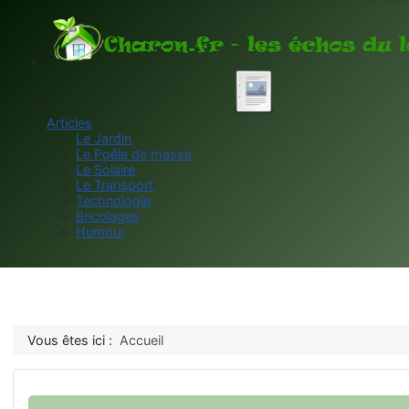
Articles
Le Jardin
Le Poêle de masse
Le Solaire
Le Transport
Technologie
Bricolages
Humour
Vous êtes ici :
Accueil