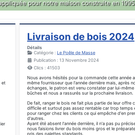
appliquée pour notre maison construite en 1995.
Livraison de bois 2024
Détails
Catégorie :
Le Poêle de Masse
Publication : 13 Novembre 2024
Clics : 41503
Nous avons hésités pour la commande cette année 
 et
même fournisseur que l'année dernière mais, après n
échanges, le patron est venu constater par lui-même l
bûches et nous a rassurés sur la prochaine livraison.
De fait, ranger le bois ne fait plus partie de leur offre 
difficile et surtout pas assez rentable car trop temps
pour ranger chez les clients ce qui empêche d'en pre
d'autres.
Ayant été absent l'année dernière, il n'a pas pu préci
ier
nous faisions livrer du bois moins gros et le préparat
pris des palettes standards.