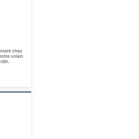
cement chez
otre voisin
ardin.