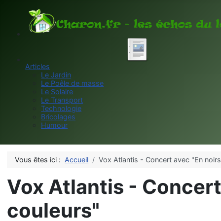
Articles
Le Jardin
Le Poêle de masse
Le Solaire
Le Transport
Technologie
Bricolages
Humour
Vous êtes ici :
Accueil
Vox Atlantis - Concert avec "En noirs
Vox Atlantis - Concert
couleurs"