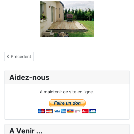
Article précédent : 2005 - Terrasse en bois
Précédent
Aidez-nous
à maintenir ce site en ligne.
A Venir ...