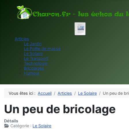
Articles
Le Jardin
Le Poêle de masse
Le Solaire
Le Transport
Technologie
Bricolages
Humour
Vous êtes ici :
Accueil
Articles
Le Solaire
Un peu de br
Un peu de bricolage
Détails
Catégorie :
Le Solaire