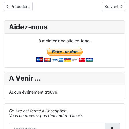
Article précédent : Mardi 23 février 2010 - La réservation
Article suiva
Précédent
Suivant
Aidez-nous
à maintenir ce site en ligne.
A Venir ...
Aucun événement trouvé
Ce site est fermé à l'inscription.
Vous ne pouvez pas demander d'accès.
Identifiant