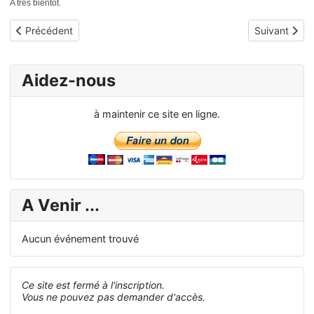
A très bientôt.
Article précédent : Nouveau stockage pour le bois
Article suiva
Précédent
Suivant
Aidez-nous
à maintenir ce site en ligne.
A Venir ...
Aucun événement trouvé
Ce site est fermé à l'inscription.
Vous ne pouvez pas demander d'accès.