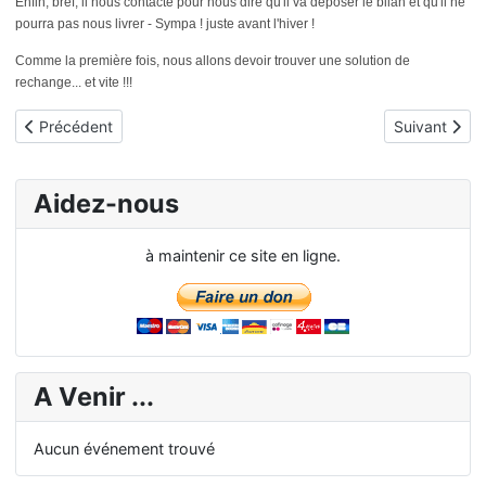
Enfin, bref, il nous contacte pour nous dire qu'il va déposer le bilan et qu'il ne
pourra pas nous livrer - Sympa ! juste avant l'hiver !
Comme la première fois, nous allons devoir trouver une solution de
rechange... et vite !!!
Article précédent : Livraison de bois 2014 - seconde tentative
Article suiva
Précédent
Suivant
Aidez-nous
à maintenir ce site en ligne.
A Venir ...
Aucun événement trouvé